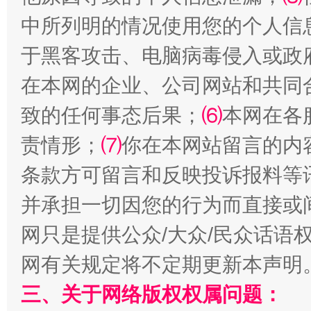
中所列明的情况使用您的个人信
于黑客攻击、电脑病毒侵入或政
在本网的企业、公司网站和共同
致的任何事态后果；
⑹
本网在各
解纷+调解+退费，一次搞定
责情形；
⑺
你在本网站留言的内
条款方可留言和反映投诉报料等
并承担一切因您的行为而直接或
网只是提供公众/大众/民众话语
网有关规定将不定期更新本声明
三、关于网络版权权属问题：
站台名比不上好声名