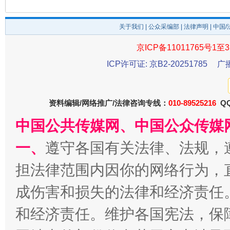
今
在谋一域中谋全局
关于我们
|
公众采编部
|
法律声明
| 中国
京ICP备11011765号1至3
ICP许可证: 京B2-20251785
广
资料编辑/网络推广/法律咨询专线：
010-89525216
QQ
中国公共传媒网、中国公众传媒
习近平的博鳌关键词
一、
遵守各国有关法律、法规，
魏明亮
担法律范围内因你的网络行为，
成伤害和损失的法律和经济责任
和经济责任。维护各国宪法，保