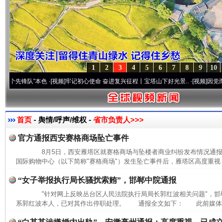
1
2
3
4
5
6
7
8
9
10
锋队”本色
·[视频]
牢记初心使命 奋进复兴征程丨宝塔山下好光景..
·[视频]
因党而生 为党
首页
- 舆情/呼声/维权 -
省市负责人>>>
官方通报西安赛格商场坠亡事件
8月5日，西安雁塔区就赛格商场与坠楼者商业纠纷发布情况通
国际购物中心（以下简称"赛格商场"）发生坠亡事件后，雁塔区高度重视，
“女子举报执行局长骚扰索贿”，邯郸中院通报
"针对网上反映丛台区人民法院执行局局长郭红波相关问题"，邯
系郭红波本人，已对其作出停职处理。 通报全文如下： 此前媒体报