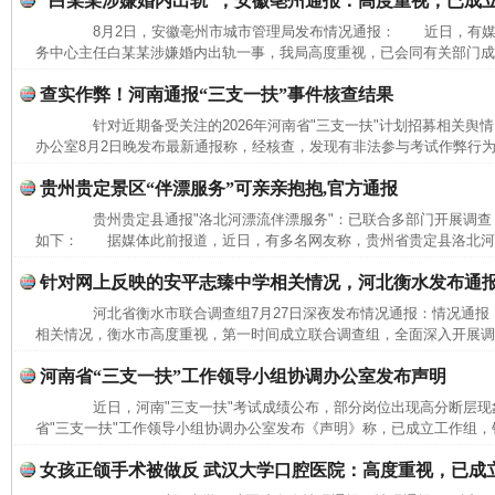
“白某某涉嫌婚内出轨”，安徽亳州通报：高度重视，已成
8月2日，安徽亳州市城市管理局发布情况通报： 近日，有媒
务中心主任白某某涉嫌婚内出轨一事，我局高度重视，已会同有关部门成立
查实作弊！河南通报“三支一扶”事件核查结果
针对近期备受关注的2026年河南省"三支一扶"计划招募相关舆情
办公室8月2日晚发布最新通报称，经核查，发现有非法参与考试作弊行为
贵州贵定景区“伴漂服务”可亲亲抱抱,官方通报
贵州贵定县通报"洛北河漂流伴漂服务"：已联合多部门开展调查
如下： 据媒体此前报道，近日，有多名网友称，贵州省贵定县洛北河（
针对网上反映的安平志臻中学相关情况，河北衡水发布通
河北省衡水市联合调查组7月27日深夜发布情况通报：情况通
相关情况，衡水市高度重视，第一时间成立联合调查组，全面深入开展调查
河南省“三支一扶”工作领导小组协调办公室发布声明
近日，河南"三支一扶"考试成绩公布，部分岗位出现高分断层现象
网上购药对药下症？
省"三支一扶"工作领导小组协调办公室发布《声明》称，已成立工作组，针
女孩正颌手术被做反 武汉大学口腔医院：高度重视，已成