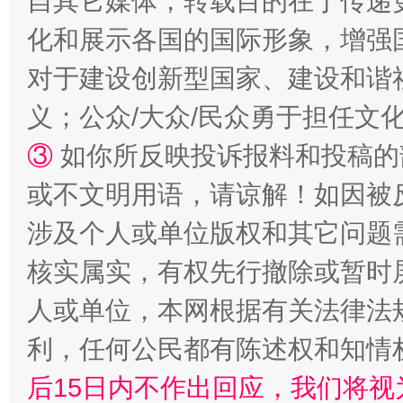
自其它媒体，转载目的在于传递
化和展示各国的国际形象，增强
对于建设创新型国家、建设和谐
招工难、用工荒背后
义；公众/大众/民众勇于担任文
③
如你所反映投诉报料和投稿的
或不文明用语，请谅解！如因被
涉及个人或单位版权和其它问题
核实属实，有权先行撤除或暂时
网上购药对药下症？
人或单位，本网根据有关法律法
利，任何公民都有陈述权和知情
后15日内不作出回应，我们将视