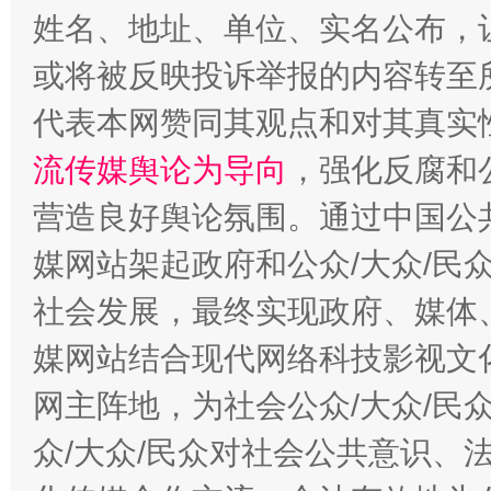
姓名、地址、单位、实名公布，让
或将被反映投诉举报的内容转至
代表本网赞同其观点和对其真实
流传媒舆论为导向
，强化反腐和
这是一记警钟！
谢
营造良好舆论氛围。通过中国公共
媒网站架起政府和公众/大众/民
社会发展，最终实现政府、媒体、
媒网站结合现代网络科技影视文
网主阵地，为社会公众/大众/民
众/大众/民众对社会公共意识、
今
在谋一域中谋全局