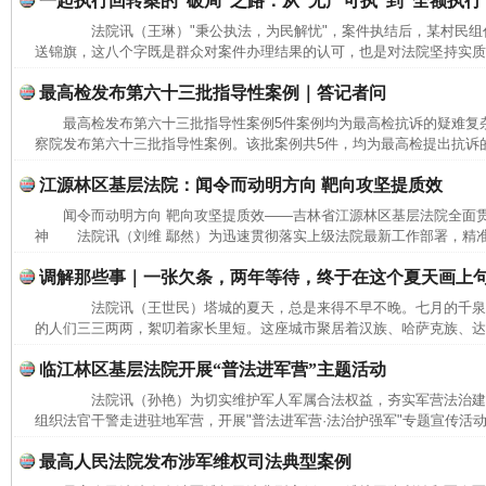
一起执行回转案的“破局”之路：从“无产可执”到“全额执行
法院讯（王琳）"秉公执法，为民解忧"，案件执结后，某村民组
送锦旗，这八个字既是群众对案件办理结果的认可，也是对法院坚持实质化
最高检发布第六十三批指导性案例｜答记者问
最高检发布第六十三批指导性案例5件案例均为最高检抗诉的疑难
察院发布第六十三批指导性案例。该批案例共5件，均为最高检提出抗诉的
江源林区基层法院：闻令而动明方向 靶向攻坚提质效
闻令而动明方向 靶向攻坚提质效——吉林省江源林区基层法院全面
神 法院讯（刘维 鄢然）为迅速贯彻落实上级法院最新工作部署，精准
调解那些事｜一张欠条，两年等待，终于在这个夏天画上
法院讯（王世民）塔城的夏天，总是来得不早不晚。七月的千泉
的人们三三两两，絮叨着家长里短。这座城市聚居着汉族、哈萨克族、达斡
临江林区基层法院开展“普法进军营”主题活动
法院讯（孙艳）为切实维护军人军属合法权益，夯实军营法治建
网上购药对药下症？
组织法官干警走进驻地军营，开展"普法进军营·法治护强军"专题宣传活动
最高人民法院发布涉军维权司法典型案例