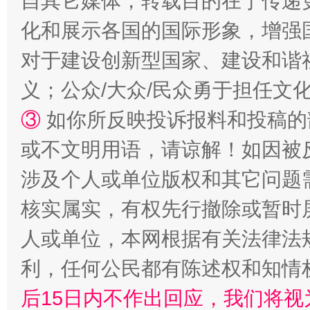
自其它媒体，转载目的在于传递
化和展示各国的国际形象，增强
对于建设创新型国家、建设和谐
招工难、用工荒背后
义；公众/大众/民众勇于担任文
③
如你所反映投诉报料和投稿的
或不文明用语，请谅解！如因被
涉及个人或单位版权和其它问题
核实属实，有权先行撤除或暂时
人或单位，本网根据有关法律法
网上购药对药下症？
利，任何公民都有陈述权和知情
后15日内不作出回应，我们将视