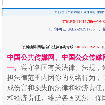
今
在谋一域中谋全局
关于我们
|
公众采编部
|
法律声明
| 中国
京ICP备11011765号1至3
ICP许可证: 京B2-20251785
广
资料编辑/网络推广/法律咨询专线：
010-89525216
QQ
中国公共传媒网、中国公众传媒
一、
遵守各国有关法律、法规，
习近平的博鳌关键词
魏明亮
担法律范围内因你的网络行为，
成伤害和损失的法律和经济责任
和经济责任。维护各国宪法，保