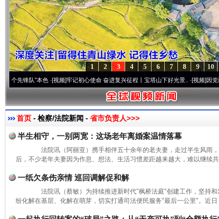
1
2
3
4
5
6
7
8
9
10
先锋队”本色
·[视频]
牢记初心使命 奋进复兴征程丨宝塔山下好光景..
·[视频]
因党而生 为
首页
- 检察/法院新闻 -
省市负责人>>>
半生相守，一别两宽：这场老年离婚案温情落幕
法院讯（阿丽亚）携手相伴五十余年的老夫妻，走过半生风雨，
后，不少老年夫妻因为作息、想法、生活习惯差距越来越大，难以继续共同
一纸欠条伤亲情 巡回调解促和解
法院讯（蔡敏）为持续推进新时代"枫桥法庭"创建工作，坚持和发
纷化解在基层、化解在萌芽，切实打通司法便民服务"最后一公里"。近日，