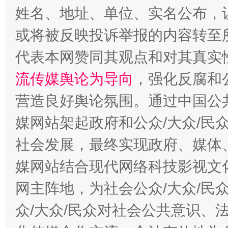
姓名、地址、单位、实名公布，让
或将被反映投诉举报的内容转至
代表本网赞同其观点和对其真实
流传媒舆论为导向
，强化反腐和
这是一记警钟！
谢
营造良好舆论氛围。通过中国公共
媒网站架起政府和公众/大众/民
社会发展，最终实现政府、媒体、
媒网站结合现代网络科技影视文
网主阵地，为社会公众/大众/民
众/大众/民众对社会公共意识、
今
在谋一域中谋全局