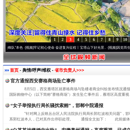
1
2
3
4
5
6
7
8
9
10
队”本色
·[视频]
牢记初心使命 奋进复兴征程丨宝塔山下好光景..
·[视频]
因党而生 为党而
首页
- 舆情/呼声/维权 -
省市负责人>>>
官方通报西安赛格商场坠亡事件
8月5日，西安雁塔区就赛格商场与坠楼者商业纠纷发布情况通
国际购物中心（以下简称"赛格商场"）发生坠亡事件后，雁塔区高度重视，
“女子举报执行局长骚扰索贿”，邯郸中院通报
"针对网上反映丛台区人民法院执行局局长郭红波相关问题"，邯
系郭红波本人，已对其作出停职处理。 通报全文如下： 此前媒体报