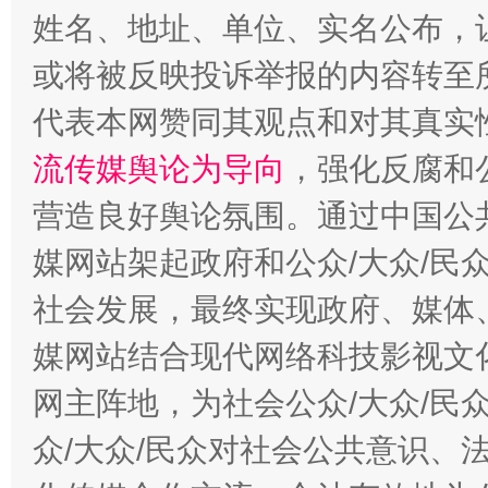
姓名、地址、单位、实名公布，让
或将被反映投诉举报的内容转至
代表本网赞同其观点和对其真实
这是一记警钟！
谢
流传媒舆论为导向
，强化反腐和
营造良好舆论氛围。通过中国公共
媒网站架起政府和公众/大众/民
社会发展，最终实现政府、媒体、
媒网站结合现代网络科技影视文
网主阵地，为社会公众/大众/民
今
在谋一域中谋全局
众/大众/民众对社会公共意识、