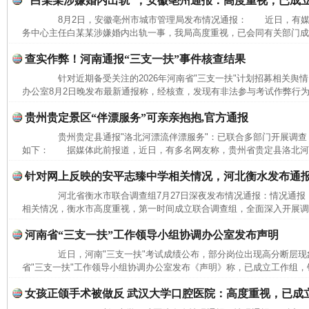
“白某某涉嫌婚内出轨”，安徽亳州通报：高度重视，已成
8月2日，安徽亳州市城市管理局发布情况通报： 近日，有媒
务中心主任白某某涉嫌婚内出轨一事，我局高度重视，已会同有关部门成立
查实作弊！河南通报“三支一扶”事件核查结果
针对近期备受关注的2026年河南省"三支一扶"计划招募相关舆情
办公室8月2日晚发布最新通报称，经核查，发现有非法参与考试作弊行为
贵州贵定景区“伴漂服务”可亲亲抱抱,官方通报
贵州贵定县通报"洛北河漂流伴漂服务"：已联合多部门开展调查
如下： 据媒体此前报道，近日，有多名网友称，贵州省贵定县洛北河（
针对网上反映的安平志臻中学相关情况，河北衡水发布通
河北省衡水市联合调查组7月27日深夜发布情况通报：情况通
相关情况，衡水市高度重视，第一时间成立联合调查组，全面深入开展调查
河南省“三支一扶”工作领导小组协调办公室发布声明
网上购药对药下症？
近日，河南"三支一扶"考试成绩公布，部分岗位出现高分断层现象
省"三支一扶"工作领导小组协调办公室发布《声明》称，已成立工作组，针
女孩正颌手术被做反 武汉大学口腔医院：高度重视，已成