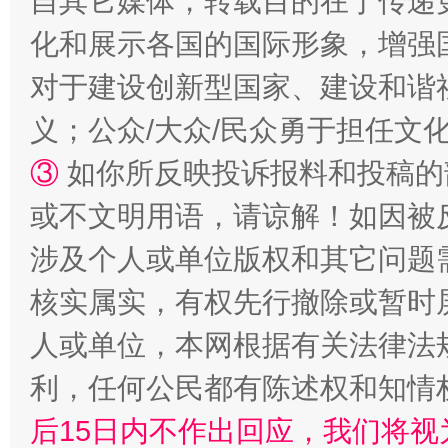
自其它媒体，转载目的在于传递
化和展示各国的国际形象，增强
招工难、用工荒背后
对于建设创新型国家、建设和谐
义；公众/大众/民众勇于担任文
③
如你所反映投诉报料和投稿的
或不文明用语，请谅解！如因被
涉及个人或单位版权和其它问题
核实属实，有权先行撤除或暂时
网上购药对药下症？
人或单位，本网根据有关法律法
利，任何公民都有陈述权和知情
后15日内不作出回应，我们将视